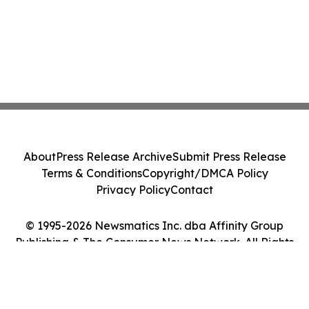
About
Press Release Archive
Submit Press Release
Terms & Conditions
Copyright/DMCA Policy
Privacy Policy
Contact
© 1995-2026 Newsmatics Inc. dba Affinity Group
Publishing & The Consumer News Network. All Rights
Reserved.
Cookie Settings / Your Privacy Choices