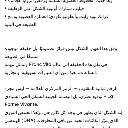
• زها حديد: الخطوط العضوية السائلة ورفض الزوايا الجامدة
• فيليب ستارك: أولوية الشكل على الوظيفة
• فرانك لويد رايت وأنطونيو غاودي: العمارة العضوية ودمج
الطبيعة في البنية
وفق هذا الفهم، الشكل ليس قرارًا تصميميًا، بل حقيقة موجودة
مسبقًا في الطبيعة.
وتتمثل مهمة Franc Vila في نقل هذه الحقيقة إلى عالم
الساعات، بعيدًا عن أي اعتبارات تسويقية أو تجارية.
الرقم ثمانية المقلوب — الرمز المركزي للعلامة — ليس مجرد
توقيع بصري، بل البصمة الجينية للشكل الحي السيادي – La
Forme Vivante.
إنه الشكل الذي يظهر في وجه كل كائن حي، ويُعدّ الحمض النووي
الهندسي (DNA) الذي يميّز الكائنات الحية عن باقي المخلوقات.