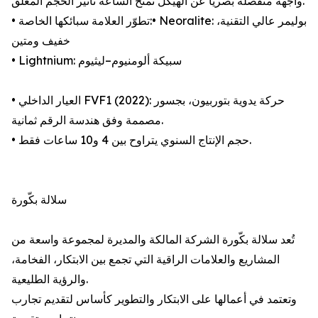
واجهة منفصلة بصريًا عن الهيكل تمنح الساعة تأثير الحجم المعلّق.
• تطوّر العلامة سبائكها الخاصة:• Neoralite: بوليمر عالي التقنية،
خفيف ومتين
• Lightnium: سبيكة ألومنيوم–ليثيوم
• العيار الداخلي FVF1 (2022): حركة يدوية بتوربيون، بجسور
مصممة وفق هندسة الرقم ثمانية.
• حجم الإنتاج السنوي يتراوح بين 4 و10 ساعات فقط.
سلالة بكّورة
تُعد سلالة بكّورة الشركة المالكة والمديرة لمجموعة واسعة من
المشاريع والعلامات الراقية التي تجمع بين الابتكار، الفخامة،
والرؤية الطليعية.
وتعتمد في أعمالها على الابتكار والتطوير كأساس لتقديم تجارب