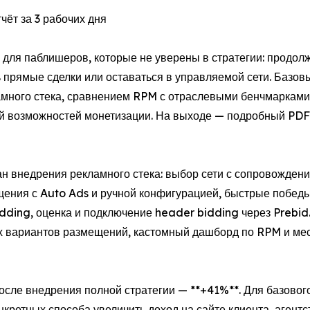
чёт за 3 рабочих дня
а для паблишеров, которые не уверены в стратегии: продол
прямые сделки или оставаться в управляемой сети. Базовый
ламного стека, сравнением RPM с отраслевыми бенчмарками
ой возможностей монетизации. На выходе — подробный PDF
ан внедрения рекламного стека: выбор сети с сопровожден
змещения с Auto Ads и ручной конфигурацией, быстрые побе
ing, оценка и подключение header bidding через Prebid.j
ёх вариантов размещений, кастомный дашборд по RPM и ме
сле внедрения полной стратегии — **+41%**. Для базового
нкретных способа увеличить доход на сайте клиента, агент