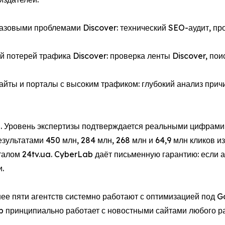
 базовыми проблемами Discover: технический SEO-аудит, пр
й потерей трафика Discover: проверка ленты Discover, пои
сайты и порталы с высоким трафиком: глубокий анализ прич
ей. Уровень экспертизы подтверждается реальными цифрами
зультатами 450 млн, 284 млн, 268 млн и 64,9 млн кликов и
талом 24tv.ua. CyberLab даёт письменную гарантию: если 
.
ее пяти агентств системно работают с оптимизацией под Go
b принципиально работает с новостными сайтами любого р