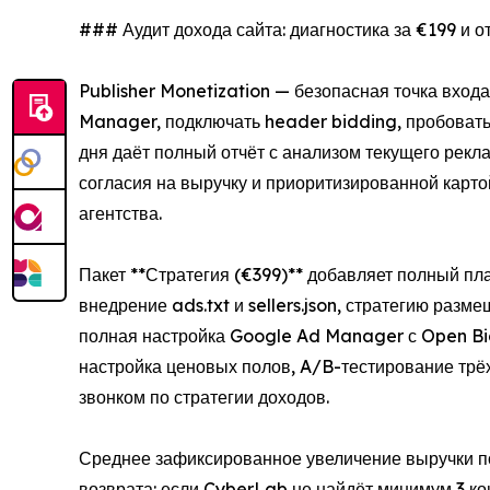
### Аудит дохода сайта: диагностика за €199 и от
Publisher Monetization — безопасная точка вход
Manager, подключать header bidding, пробовать 
дня даёт полный отчёт с анализом текущего рек
согласия на выручку и приоритизированной карт
агентства.
Пакет **Стратегия (€399)** добавляет полный пл
внедрение ads.txt и sellers.json, стратегию ра
полная настройка Google Ad Manager с Open Bidd
настройка ценовых полов, A/B-тестирование тр
звонком по стратегии доходов.
Среднее зафиксированное увеличение выручки по
возврата: если CyberLab не найдёт минимум 3 ко