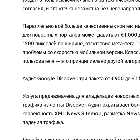
согласия, и эта утечка незаметна без целенаправл
Параллельно всё больше качественных контентн
для новостных порталов может давать от €1 000 
1200 пикселей по ширине, отсутствие мета-тега
проблемы со скоростью мобильной версии. Класси
пользователя — это принципиально другой алгор
Аудит Google Discover: три пакета от €900 до €1
Услуга предназначена для владельцев новостных 
трафика из ленты Discover. Аудит охватывает бо
корректность XML News Sitemap, разметка NewsAr
падения трафика.
Линейка пакетов выстроена под разный масштаб 