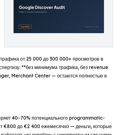
трафика от 25 000 до 300 000+ просмотров в
спертизу: **без минимума трафика, без revenue
ager, Merchant Center — остаются полностью в
 теряет 40–70% потенциального programmatic-
от €800 до €2 400 ежемесячно — деньги, которые
работают «из коробки» с некорректным сигналом