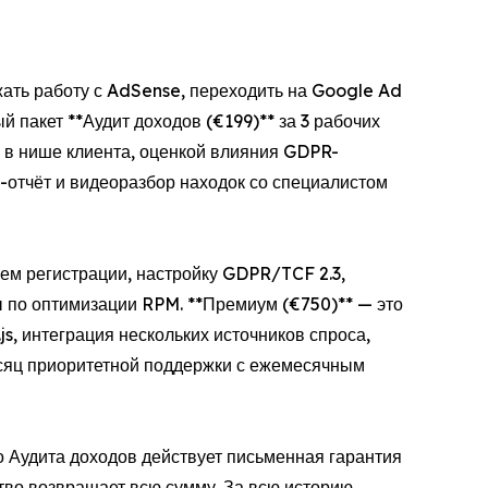
жать работу с AdSense, переходить на Google Ad
 пакет **Аудит доходов (€199)** за 3 рабочих
 в нише клиента, оценкой влияния GDPR-
-отчёт и видеоразбор находок со специалистом
ием регистрации, настройку GDPR/TCF 2.3,
ды по оптимизации RPM. **Премиум (€750)** — это
s, интеграция нескольких источников спроса,
сяц приоритетной поддержки с ежемесячным
 Аудита доходов действует письменная гарантия
ство возвращает всю сумму. За всю историю