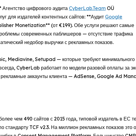
** Агентство цифрового аудита
CyberLab.Team
OÜ
луг для издателей контентных сайтов: **Аудит
Google
ublisher Monetization** (от €199). Обе услуги решают самые
проблемы современных паблишеров — отсутствие трафика
атический недобор выручки с рекламных показов.
oic, Mediavine, Setupad — которые требуют минимального 
егда, CyberLab работает по модели разовой оплаты за эк
се рекламные аккаунты клиента — AdSense, Google Ad Man
более чем 490 сайтов с 2015 года, типовой издатель в ЕС
по стандарту TCF v2.3. На миллион рекламных показов это 
 ошибки в Consent Management Platform. Большинство CMP 