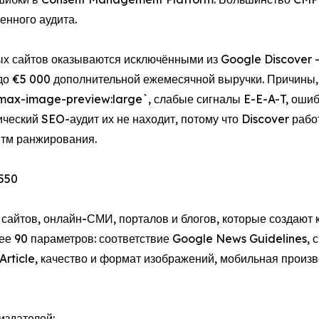
енного аудита.
ых сайтов оказываются исключёнными из Google Discover 
до €5 000 дополнительной ежемесячной выручки. Причины, 
 `max-image-preview:large`, слабые сигналы E-E-A-T, оши
ческий SEO-аудит их не находит, потому что Discover рабо
итм ранжирования.
 550
сайтов, онлайн-СМИ, порталов и блогов, которые создают 
лее 90 параметров: соответствие Google News Guidelines, 
ticle, качество и формат изображений, мобильная произво
издателей: