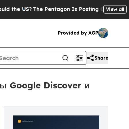
The Pentagon Is Posting Cryptic Biblical Messa
View all
Provided by AGP
Share
ы Google Discover и