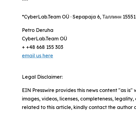
*CyberLab.Team OÜ · Sepapaja 6, Таллинн 15551
Petro Deruha
CyberLab.Team OÜ
+ +48 668 155 303
email us here
Legal Disclaimer:
EIN Presswire provides this news content "as is" 
images, videos, licenses, completeness, legality, o
related to this article, kindly contact the author