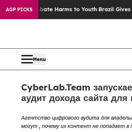
to Abate Harms to Youth
Brazil Gives Parents Soc
AGP PICKS
Menu
CyberLab.Team запускае
аудит дохода сайта для
Агентство цифрового аудита для владельц
могут , почему их контент не попадает в