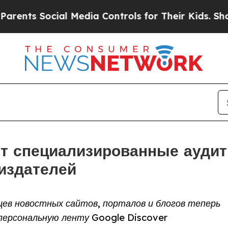
ial Media Controls for Their Kids. Should the US?
т специализированные аудит
 издателей
ев новостных сайтов, порталов и блогов теперь
 персональную ленту Google Discover