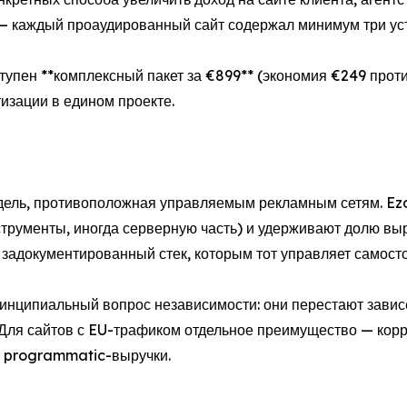
у — каждый проаудированный сайт содержал минимум три ус
ступен **комплексный пакет за €899** (экономия €249 проти
изации в едином проекте.
ель, противоположная управляемым рекламным сетям. Ezo
трументы, иногда серверную часть) и удерживают долю вы
 задокументированный стек, которым тот управляет самосто
инципиальный вопрос независимости: они перестают зависе
 Для сайтов с EU-трафиком отдельное преимущество — кор
 programmatic-выручки.