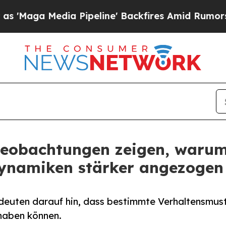
 Pipeline' Backfires Amid Rumors Trump Will cu
Beobachtungen zeigen, warum
ynamiken stärker angezogen 
euten darauf hin, dass bestimmte Verhaltensmust
haben können.