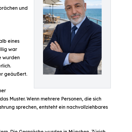
sprächen und
alb eines
llig war
se wurden
lich.
er geäußert.
her
das Muster. Wenn mehrere Personen, die sich
ahrung sprechen, entsteht ein nachvollziehbares
dern. Die Gespräche wurden in München, Zürich