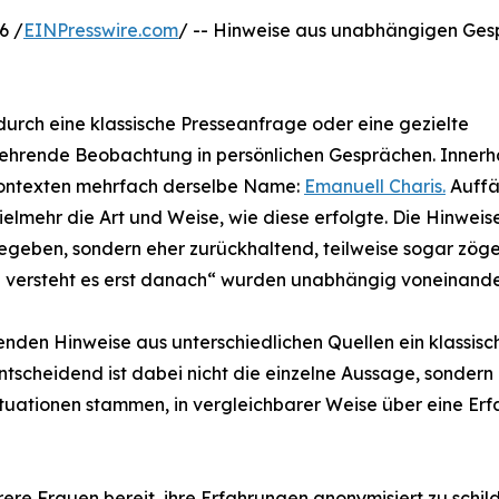
6 /
EINPresswire.com
/ -- Hinweise aus unabhängigen Ge
urch eine klassische Presseanfrage oder eine gezielte
ehrende Beobachtung in persönlichen Gesprächen. Innerh
 Kontexten mehrfach derselbe Name:
Emanuell Charis.
Auffä
elmehr die Art und Weise, wie diese erfolgte. Die Hinwei
egeben, sondern eher zurückhaltend, teilweise sogar zöger
n versteht es erst danach“ wurden unabhängig voneinand
nden Hinweise aus unterschiedlichen Quellen ein klassisc
scheidend ist dabei nicht die einzelne Aussage, sondern 
tuationen stammen, in vergleichbarer Weise über eine Erf
re Frauen bereit, ihre Erfahrungen anonymisiert zu schil