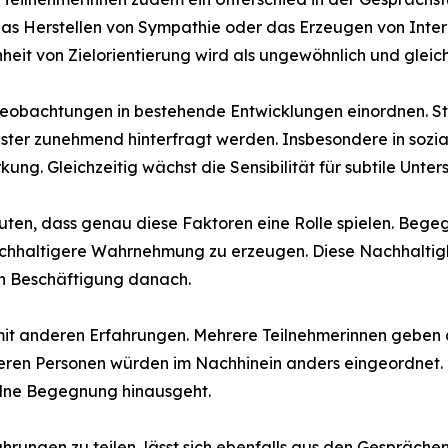
das Herstellen von Sympathie oder das Erzeugen von Inter
eit von Zielorientierung wird als ungewöhnlich und glei
e Beobachtungen in bestehende Entwicklungen einordnen. 
muster zunehmend hinterfragt werden. Insbesondere in soz
rkung. Gleichzeitig wächst die Sensibilität für subtile Unt
uten, dass genau diese Faktoren eine Rolle spielen. Bege
chhaltigere Wahrnehmung zu erzeugen. Diese Nachhaltigkeit
n Beschäftigung danach.
h mit anderen Erfahrungen. Mehrere Teilnehmerinnen geben
ren Personen würden im Nachhinein anders eingeordnet. 
elne Begegnung hinausgeht.
hrungen zu teilen, lässt sich ebenfalls aus den Gesprächen