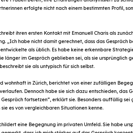
nerinnen erfolgte nicht nach einem bestimmten Profil, son
reibt ihren ersten Kontakt mit Emanuell Charis als zunäch
 „Ich habe nicht damit gerechnet, dass das Gespräch besond
ntwickelte als üblich. Es habe keine erkennbare Strategi
 sie länger im Gespräch geblieben sei, als sie ursprünglic
chreibt sie als untypisch für sich selbst.
nd wohnhaft in Zürich, berichtet von einer zufälligen Be
 verlaufen. Dennoch habe sie sich dazu entschieden, das 
 Gespräch fortsetzen“, erklärt sie. Besonders auffällig se
 sie es von vergleichbaren Situationen kenne.
 schildert eine Begegnung im privaten Umfeld. Sie habe urs
 gemerkt, dass ich mich stärker auf das Gespräch konzentri