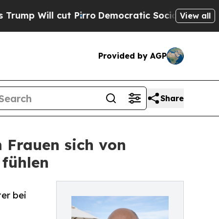
t Pirro
Democratic Socialists of America Propos
View all
Provided by AGP
Share
 Frauen sich von
fühlen
er bei