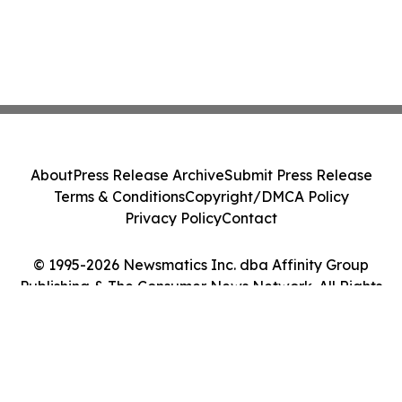
About
Press Release Archive
Submit Press Release
Terms & Conditions
Copyright/DMCA Policy
Privacy Policy
Contact
© 1995-2026 Newsmatics Inc. dba Affinity Group
Publishing & The Consumer News Network. All Rights
Reserved.
Cookie Settings / Your Privacy Choices